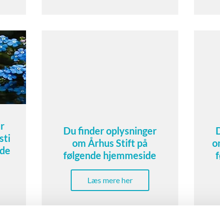
r
Du finder oplysninger
sti
om Århus Stift på
o
ide
følgende hjemmeside
Læs mere her