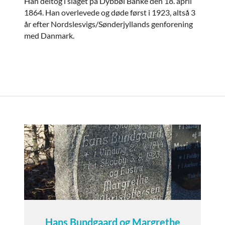
Han deltog i slaget på Dybbøl Banke den 18. april
1864. Han overlevede og døde først i 1923, altså 3
år efter Nordslesvigs/Sønderjyllands genforening
med Danmark.
Hans Bundgaard og Margrethe