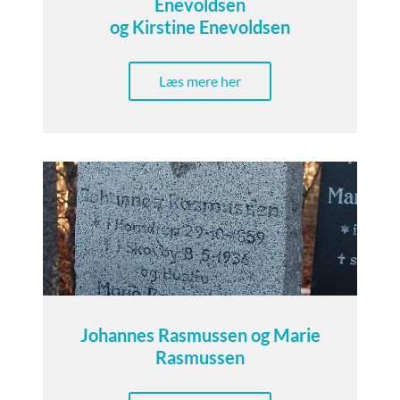
Enevoldsen
og Kirstine Enevoldsen
Læs mere her
Johannes Rasmussen og Marie
Rasmussen