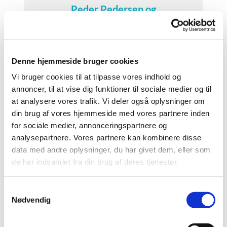
Peder Pedersen og
Ane Marie Pedersen
Læs mere her
Denne hjemmeside bruger cookies
Vi bruger cookies til at tilpasse vores indhold og
annoncer, til at vise dig funktioner til sociale medier og til
at analysere vores trafik. Vi deler også oplysninger om
din brug af vores hjemmeside med vores partnere inden
for sociale medier, annonceringspartnere og
analysepartnere. Vores partnere kan kombinere disse
data med andre oplysninger, du har givet dem, eller som
de har indsamlet fra din brug af deres tjenester.
S
Peder Sørensen og
Nødvendig
a
Ane Kirstine Sørensen
m
t