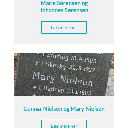
Marie Sørensen og
Johannes Sørensen
Læs mere her
Gunnar Nielsen og Mary Nielsen
Læs mere her