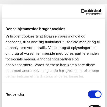
Denne hjemmeside bruger cookies
Vi bruger cookies til at tilpasse vores indhold og
annoncer, til at vise dig funktioner til sociale medier og til
at analysere vores trafik. Vi deler også oplysninger om
din brug af vores hjemmeside med vores partnere inden
for sociale medier, annonceringspartnere og
analysepartnere. Vores partnere kan kombinere disse
data med andre oplysninger, du har givet dem, eller som
de har indsamlet fra din brug af deres tjenester.
Historie
S
Nødvendig
a
m
Skovby Kirke har en spændende historie, som er
t