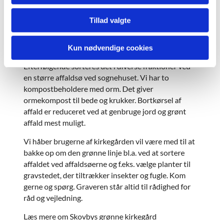
gasbrænding mod ukrudt. Al lugning foregår
manuelt.
Tillad valgte
Al affald bliver sorteret med det resultat, at
restaffald er reduceret til et minimum. Tre
Kun nødvendige cookies
affaldsøer på kirkegården grovsorterer affaldet.
Efterfølgende sorteres det i diverse fraktioner ved
en større affaldsø ved sognehuset. Vi har to
kompostbeholdere med orm. Det giver
ormekompost til bede og krukker. Bortkørsel af
affald er reduceret ved at genbruge jord og grønt
affald mest muligt.
Vi håber brugerne af kirkegården vil være med til at
bakke op om den grønne linje bl.a. ved at sortere
affaldet ved affaldsøerne og f.eks. vælge planter til
gravstedet, der tiltrækker insekter og fugle. Kom
gerne og spørg. Graveren står altid til rådighed for
råd og vejledning.
Læs mere om Skovbys grønne kirkegård