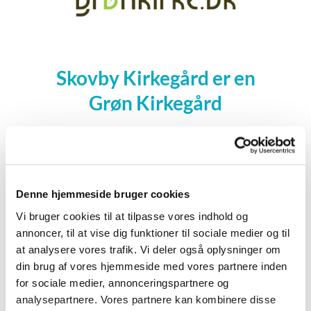
Skovby Kirkegård er en
Grøn Kirkegård
Skovby Kirke er blevet godkendt som Grøn
Kirkegård.
Denne hjemmeside bruger cookies
Det er den folkekirkelige organisation Kirkefondet,
der har oprettet ordningen. Betingelsen for at blive
Vi bruger cookies til at tilpasse vores indhold og
optaget er, at vi opfylder en række kriterier, som alle
annoncer, til at vise dig funktioner til sociale medier og til
drejer sig om bæredygtighed og grøn omstilling.
at analysere vores trafik. Vi deler også oplysninger om
din brug af vores hjemmeside med vores partnere inden
I 2018 gennemgik kirkegården en større
for sociale medier, annonceringspartnere og
renovering. Vi fik bl.a. meget mere græs. Græs er
analysepartnere. Vores partnere kan kombinere disse
god til at opsuge CO2. Så på den måde bidrager vi